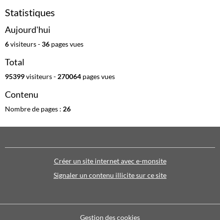
Statistiques
Aujourd'hui
6
visiteurs -
36
pages vues
Total
95399
visiteurs -
270064
pages vues
Contenu
Nombre de pages :
26
Créer un site internet avec e-monsite
Signaler un contenu illicite sur ce site
Gestion des cookies