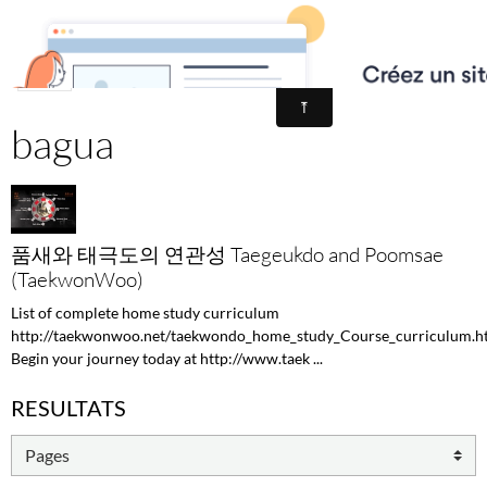
École de Taekwondo Montreuil - D.M.ART
bagua
품새와 태극도의 연관성 Taegeukdo and Poomsae
(TaekwonWoo)
List of complete home study curriculum
http://taekwonwoo.net/taekwondo_home_study_Course_curriculum.h
Begin your journey today at http://www.taek ...
RESULTATS