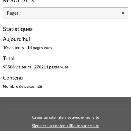
RESULTATS
Statistiques
Aujourd'hui
10
visiteurs -
14
pages vues
Total
95506
visiteurs -
270211
pages vues
Contenu
Nombre de pages :
26
Créer un site internet avec e-monsite
Signaler un contenu illicite sur ce site