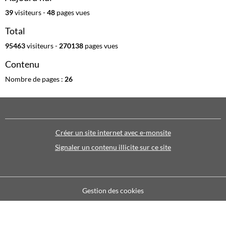
39
visiteurs -
48
pages vues
Total
95463
visiteurs -
270138
pages vues
Contenu
Nombre de pages :
26
Créer un site internet avec e-monsite
Signaler un contenu illicite sur ce site
Gestion des cookies