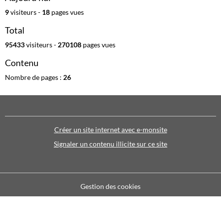
9
visiteurs -
18
pages vues
Total
95433
visiteurs -
270108
pages vues
Contenu
Nombre de pages :
26
Créer un site internet avec e-monsite
Signaler un contenu illicite sur ce site
Gestion des cookies