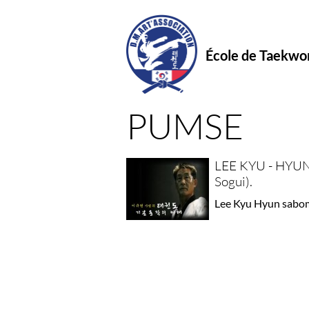
École de Taekw
PUMSE
LEE KYU - HYU
Sogui).
Lee Kyu Hyun sabom,