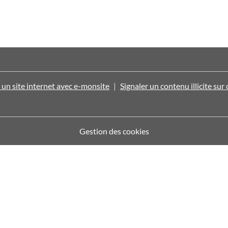
 un site internet avec e-monsite
Signaler un contenu illicite sur 
Gestion des cookies