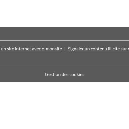
 un site internet avec e-monsite
Signaler un contenu illicite sur 
Gestion des cookies