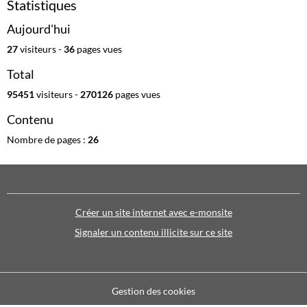
Statistiques
Aujourd'hui
27
visiteurs -
36
pages vues
Total
95451
visiteurs -
270126
pages vues
Contenu
Nombre de pages :
26
Créer un site internet avec e-monsite
Signaler un contenu illicite sur ce site
Gestion des cookies