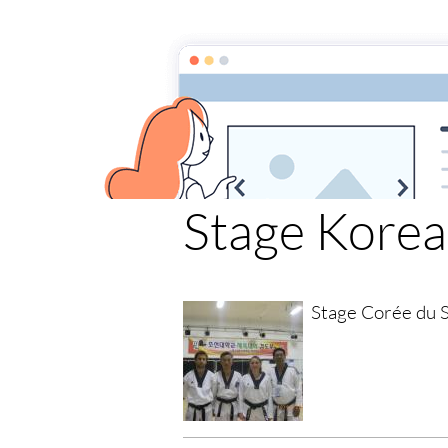
École de Taekw
Accueil
Album photo
Stage Kore
Stage Korea
Stage Corée du 