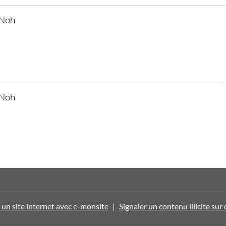
 Noh
 Noh
 un site internet avec e-monsite
Signaler un contenu illicite sur 