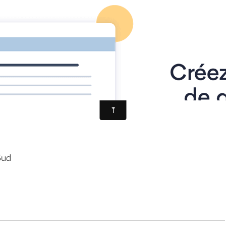
Accueil
L'équipe
ondo Montreuil - D.M.ART’ASSOCIATION
Vidéos
a
Sud