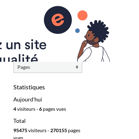
Lieux/horaires/tarifs
Inscriptions
Contact
Agenda
Album photo
RESULTATS
Statistiques
Aujourd'hui
4
visiteurs -
6
pages vues
Total
95475
visiteurs -
270155
pages
vues