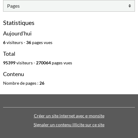
Statistiques
Aujourd'hui
6
visiteurs -
36
pages vues
Total
95399
visiteurs -
270064
pages vues
Contenu
Nombre de pages :
26
Créer un site internet avec e-monsite
Signaler un contenu illicite sur ce site