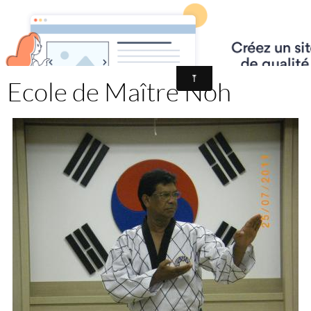
École de Taekwondo Montreuil - D.M.ART
Ecole de Maître Noh